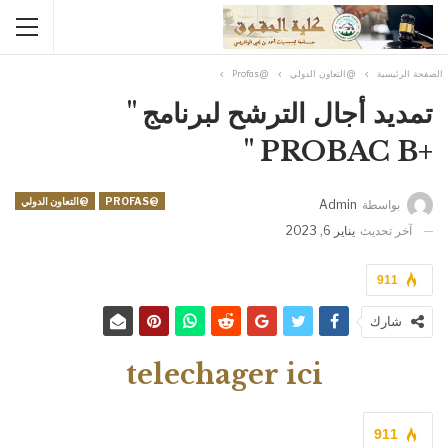
الصفحة الرئيسية
@التعاون الدولي
@Profas
تمديد أجال الترشح لبرنامج "
+PROBAC B "
@PROFAS
@التعاون الدولي
بواسطة
Admin
آخر تحديث
يناير 6, 2023
911
شارك
telechager ici
911