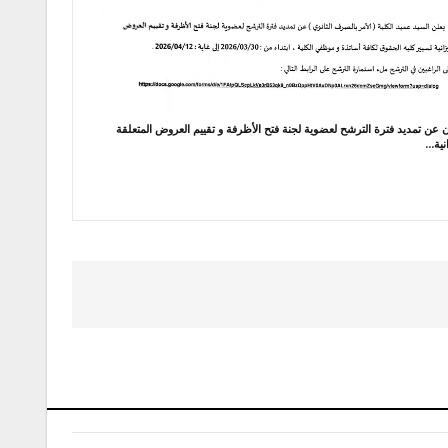
 عن تمديد فترة الترشح لعضوية لجنة فتح الأظرفة و تقييم العروض المتعلقة
نية…