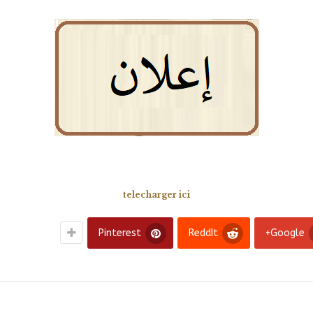
telecharger ici
Pinterest
ReddIt
Google+