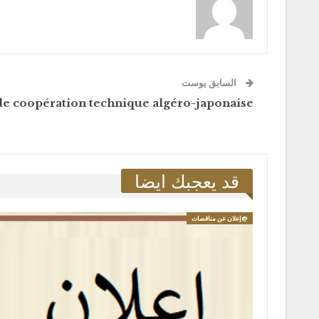
السابق بوست
 coopération technique algéro-japonaise.
قد يعجبك ايضا
@إعلان عن مناقصات