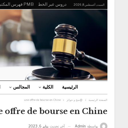
دروس عبر الخط
PMB فهرس المكتبة
السبت, أغسطس 8, 2026
الرئيسية
الكلية
المجالس
ا
الصفحة الرئيسية
@منح و جوائز
une offre de bourse en Chine
 offre de bourse en Chine
آخر تحديث
يناير 6, 2023
بواسطة
Admin