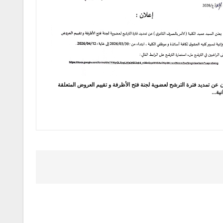
 عن تمديد فترة الترشح لعضوية لجنة فتح الأظرفة و تقييم العروض المتعلقة
نية…