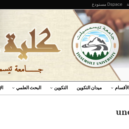
Dspace مستودع
لأقسام
ميدان التكوين
التكوين
البحث العلمي
ال
une