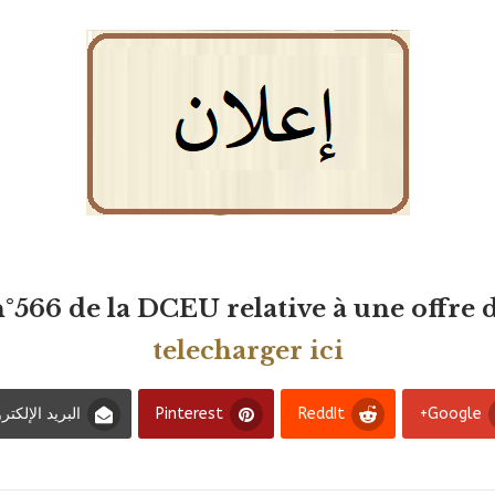
566 de la DCEU relative à une offre d
telecharger ici
Google+
ReddIt
Pinterest
البريد الإلكتر