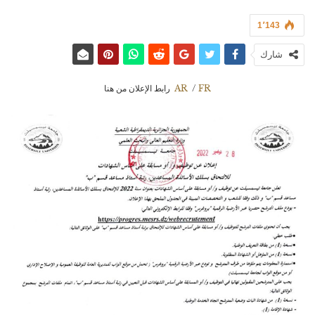
1٬143
شارك
FR
/
AR
رابط الإعلان من هنا