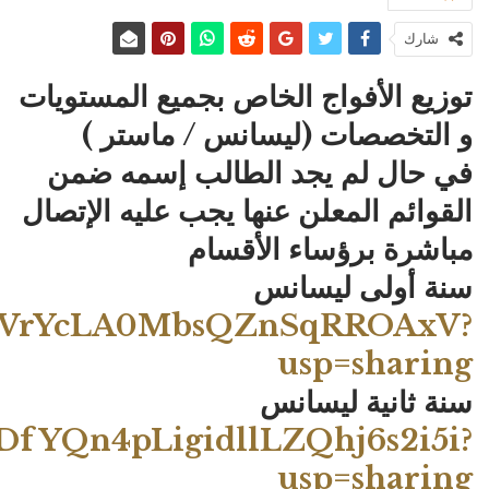
شارك
توزيع الأفواج الخاص بجميع المستويات
و التخصصات (ليسانس / ماستر )
في حال لم يجد الطالب إسمه ضمن
القوائم المعلن عنها يجب عليه الإتصال
مباشرة برؤساء الأقسام
سنة أولى ليسانس
JTC52VrYcLA0MbsQZnSqRROAxV?
usp=sharing
سنة ثانية ليسانس
6EDfYQn4pLigidllLZQhj6s2i5i?
usp=sharing