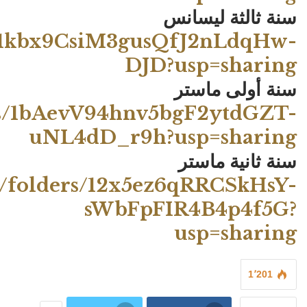
سنة ثالثة ليسانس
YGS1kbx9CsiM3gusQfJ2nLdqHw-
DJD?usp=sharing
سنة أولى ماستر
ders/1bAevV94hnv5bgF2ytdGZT-
uNL4dD_r9h?usp=sharing
سنة ثانية ماستر
ve/folders/12x5ez6qRRCSkHsY-
sWbFpFIR4B4p4f5G?
usp=sharing
1٬201