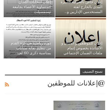
إعلان خاص بالحركية قصيرة
إعلان انتخابات اللجان
المدى بالخارج لفئة
المتساوية الأعضاء بجامعة
المستخدمين الإداريين و…
تيسمسيلت
إعلان للموظفين و العمال و
دورة رياضية في كرة القدم
الأساتذة بخصوص إتمام
من تنظيم نقابة سناباب
ملفات الضمان الإجتماعي
بمناسبة ذكرى 60 لعيد…
تصفح التصنيف
@إعلانات للموظفين