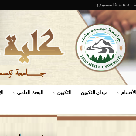
Dspace مستودع
لأقسام
ميدان التكوين
التكوين
البحث العلمي
ال