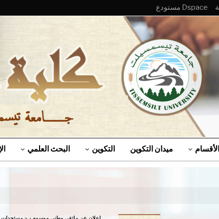
Dspace مستودع
لأقسام
ميدان التكوين
التكوين
البحث العلمي
ال
إعلان عن ملتقى وطني موسوم ب: مستجدات ال