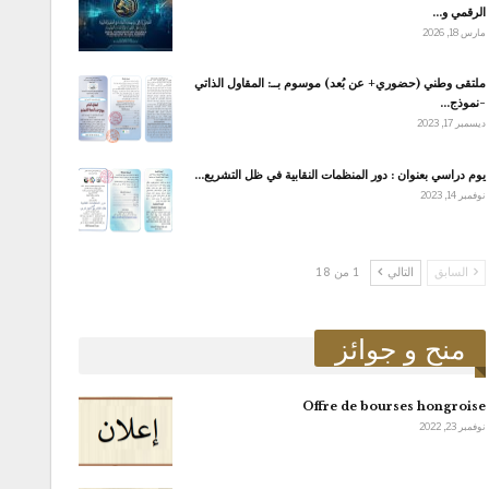
الرقمي و…
مارس 18, 2026
ملتقى وطني (حضوري+ عن بُعد) موسوم بــ: المقاول الذاتي
-نموذج…
ديسمبر 17, 2023
يوم دراسي بعنوان : دور المنظمات النقابية في ظل التشريع…
نوفمبر 14, 2023
السابق
التالي
1 من 18
منح و جوائز
Offre de bourses hongroise
نوفمبر 23, 2022