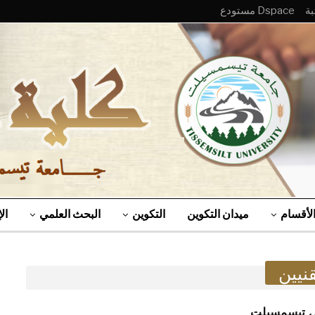
Dspace مستودع
لأقسام
ميدان التكوين
التكوين
البحث العلمي
ال
نيين
عي تيسمسيلت