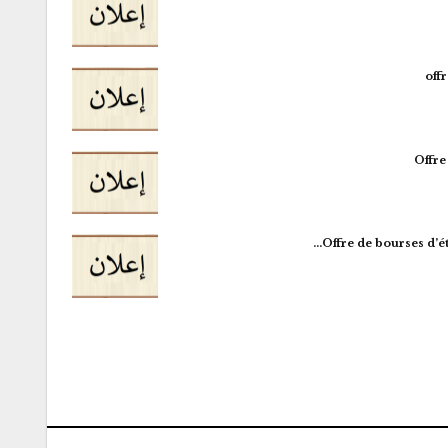
off
Offre
Offre de bourses d’é