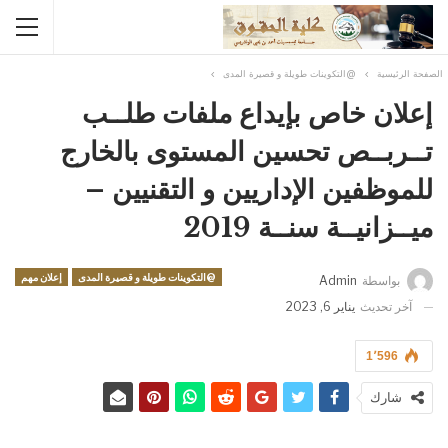
الصفحة الرئيسية
@التكوينات طويلة و قصيرة المدى
إعلان خاص بإيداع ملفات طلــب
تــربــص تحسين المستوى بالخارج
للموظفين الإداريين و التقنيين –
ميــزانيــة سنــة 2019
@التكوينات طويلة و قصيرة المدى
إعلان مهم
بواسطة
Admin
آخر تحديث
يناير 6, 2023
1٬596
شارك