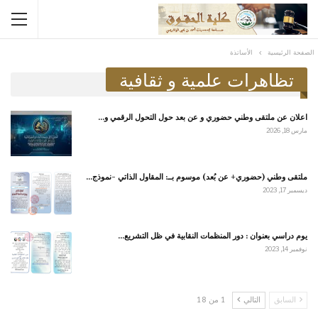
الصفحة الرئيسية
الأساتذة
تظاهرات علمية و ثقافية
اعلان عن ملتقى وطني حضوري و عن بعد حول التحول الرقمي و…
مارس 18, 2026
ملتقى وطني (حضوري+ عن بُعد) موسوم بــ: المقاول الذاتي -نموذج…
ديسمبر 17, 2023
يوم دراسي بعنوان : دور المنظمات النقابية في ظل التشريع…
نوفمبر 14, 2023
السابق
التالي
1 من 18