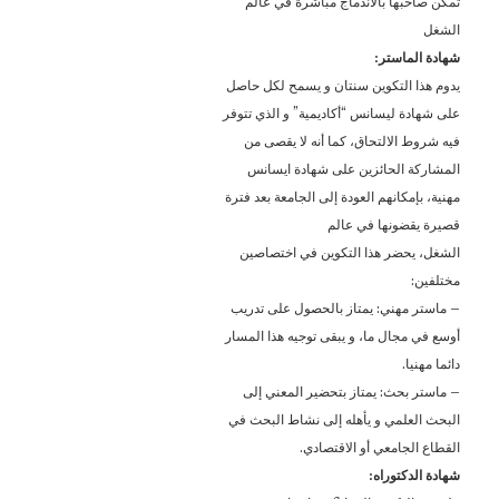
تمكن صاحبها بالاندماج مباشرة في عالم
الشغل
شهادة الماستر:
يدوم هذا التكوين سنتان و يسمح لكل حاصل
على شهادة ليسانس “أكاديمية” و الذي تتوفر
فيه شروط الالتحاق، كما أنه لا يقصى من
المشاركة الحائزين على شهادة ايسانس
مهنية، بإمكانهم العودة إلى الجامعة بعد فترة
قصيرة يقضونها في عالم
الشغل، يحضر هذا التكوين في اختصاصين
مختلفين:
– ماستر مهني: يمتاز بالحصول على تدريب
أوسع في مجال ما، و يبقى توجيه هذا المسار
دائما مهنيا.
– ماستر بحث: يمتاز بتحضير المعني إلى
البحث العلمي و يأهله إلى نشاط البحث في
القطاع الجامعي أو الاقتصادي.
شهادة الدكتوراه: