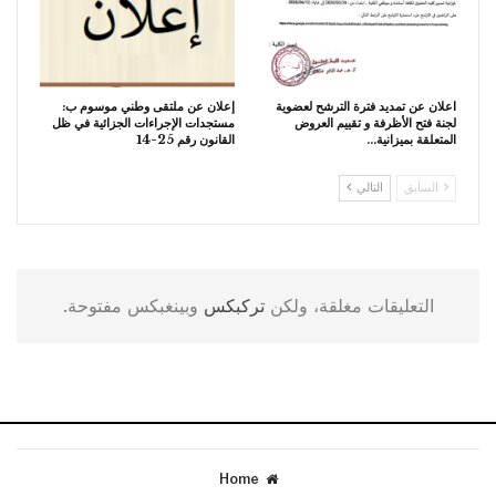
اعلان عن تمديد فترة الترشح لعضوية
إعلان عن ملتقى وطني موسوم ب:
لجنة فتح الأظرفة و تقييم العروض
مستجدات الإجراءات الجزائية في ظل
المتعلقة بميزانية…
القانون رقم 25-14
السابق
التالي
التعليقات مغلقة، ولكن
تركبكس
وبينغبكس مفتوحة.
Home