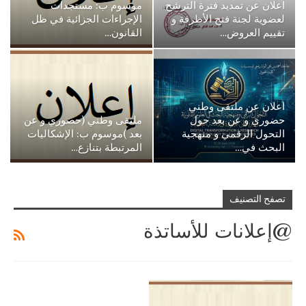
اعلان عن تمديد فترة الترشح
موسوم ب: مستجدات
لعضوية لجنة فتح الأظرفة و
الإجراءات الجزائية في ظل
تقييم العروض…
القانون…
اعلان عن ملتقى وطني
حضوري و عن بعد حول
ملتقى وطني (حضوري و عن
التحول الرقمي و منهجية
بعد )موسوم ب: الإشكاليات
البحث في…
المرتبطة بتنازع…
تصفح التصنيف
@إعلانات للأساتذة