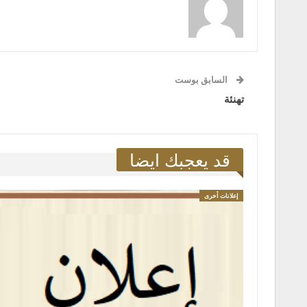
السابق بوست
تهنئة
قد يعجبك ايضا
إعلانات أخرى