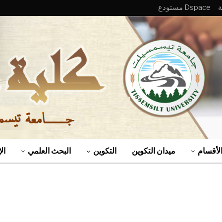
Dspace مستودع
لأقسام
ميدان التكوين
التكوين
البحث العلمي
ال