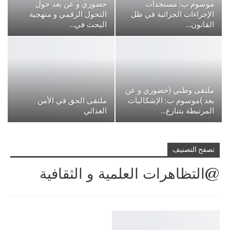
موسوم ب: مستجدات
حضوري و عن بعد حول
الإجراءات الجزائية في ظل
التحول الرقمي و منهجية
القانون…
البحث في…
ملتقى وطني (حضوري و عن
بعد )موسوم ب: الإشكاليات
ملتقى الحق في الأمن
المرتبطة بتنازع…
الغذائي
تصفح التصنيف
@التظاهرات العلمية و الثقافية