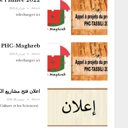
de l’année 2022
Admin
فبراير 6, 2021
telecharger ici
et PHC-Maghreb
Admin
فبراير 6, 2021
telecharger ici
اعلان فتح مشاريع الك
Admin
سبتمبر 28, 2020
Appel aux projets Chairs affiliés à l'ALECSO (Organisation Arabe pour l'Education, la Culture et les Sciences)…