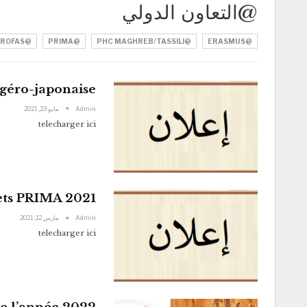
@التعاون الدولي
@PROFAS
@PRIMA
@PHC MAGHREB/TASSILI
@ERASMUS
éro-japonaise.
Admin
مايو 23, 2021
telecharger ici
ets PRIMA 2021
Admin
مارس 12, 2021
telecharger ici