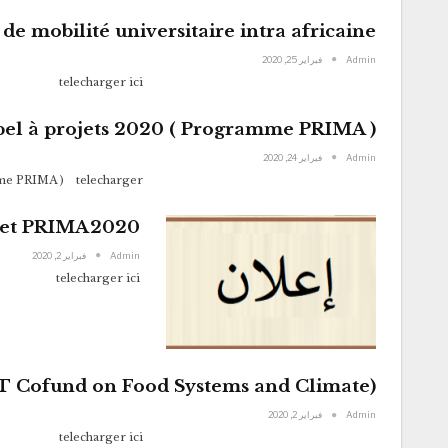
 mobilité universitaire intra africaine
Admin
فبراير 25, 2020
telecharger ici
pel à projets 2020 ( Programme PRIMA )
Admin
فبراير 24, 2020
mme PRIMA ) telecharger…
ojet PRIMA2020
Admin
فبراير 2, 2020
telecharger ici
T Cofund on Food Systems and Climate)
Admin
فبراير 2, 2020
telecharger ici