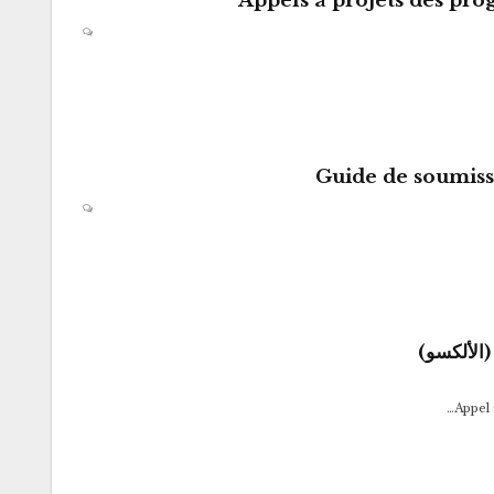
Appels à projets des pr
Guide de soumis
(الألكسو)