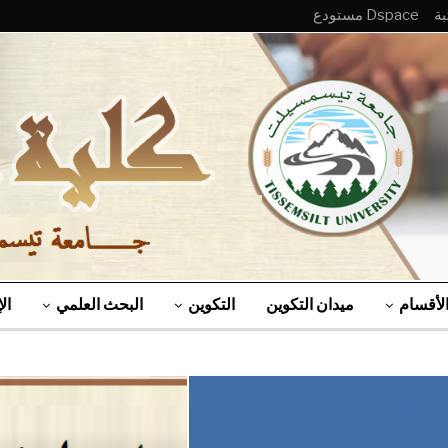
Dspace مستودع
لأقسام
ميدان التكوين
التكوين
البحث العلمي
ال