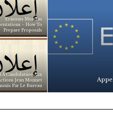
Erasmus Mundus
sentations – How To
Prepare Proposals
l À Candidature Aux
Appel
ctions Jean Monnet
smis Par Le Bureau…