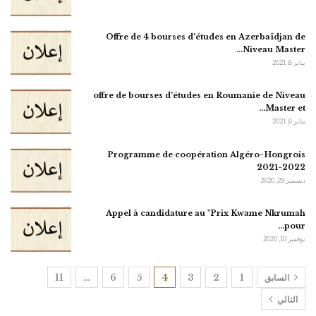
Offre de 4 bourses d’études en Azerbaïdjan de
Niveau Master…
يناير 6, 2021
offre de bourses d’études en Roumanie de Niveau
Master et…
يناير 6, 2021
Programme de coopération Algéro-Hongrois
2021-2022
ديسمبر 29, 2020
Appel à candidature au "Prix Kwame Nkrumah
pour…
نوفمبر 10, 2020
السابق
1
2
3
4
5
6
…
11
التالي