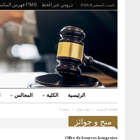
دروس عبر الخط
PMB فهرس المكتبة
السبت, أغسطس 8, 2026
الرئيسية
الكلية
المجالس
ا
الصفحة الرئيسية
منح و جوائز
صفحة 3
منح و جوائز
Offre de bourses hongroise