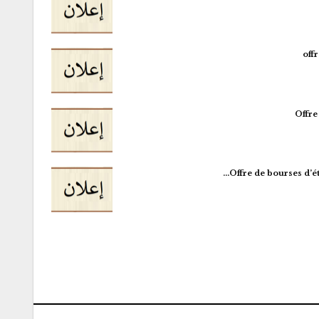
off
Offre
Offre de bourses d’é